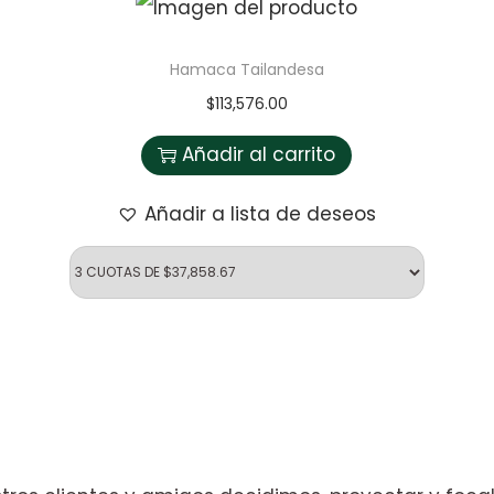
m
c
Hamaca Tailandesa
a
$
113,576.00
n
Añadir al carrito
t
Añadir a lista de deseos
i
d
a
d