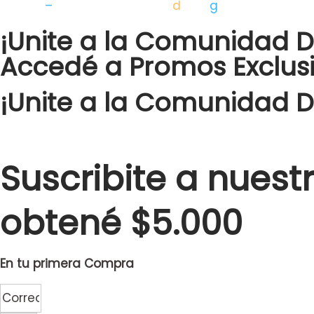
©️ Disol
–
Desarrollado por
Mi
d
ketin
g
¡Unite a la Comunidad Di
Accedé a Promos Exclusi
¡Unite a la Comunidad D
Suscribite a nuestro
obtené $5.000
En tu primera Compra