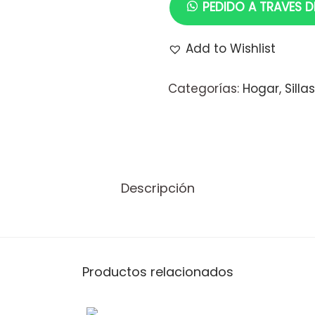
PEDIDO A TRAVES 
i
l
Add to Wishlist
l
a
Categorías:
Hogar
,
Sillas
A
m
s
Descripción
t
e
r
d
Productos relacionados
a