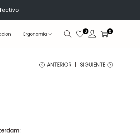
fectivo
0
0
acion
Ergonomia
ANTERIOR
SIGUIENTE
sterdam: