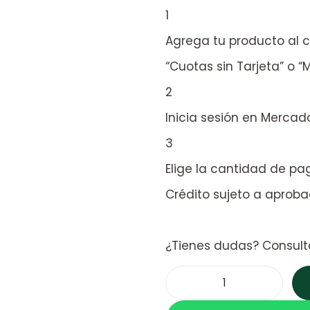
1
Agrega tu producto al c
“Cuotas sin Tarjeta” o “M
2
Inicia sesión en Mercad
3
Elige la cantidad de pag
Crédito sujeto a aproba
¿Tienes dudas? Consul
S